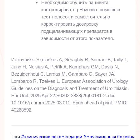
Необходимо обучить пациента
контролировать pH мочи с помощью
тест-полосок и самостоятельно
корректировать дозировку
подщелачивающих препаратов в
зависимости от этого показателя.
Источникк
: Skolarikos A, Geraghty R, Somani B, Tailly T,
Jung H, Neisius A, Petřík A, Kamphuis GM, Davis N,
Bezuidenhout C, Lardas M, Gambaro G, Sayer JA,
Lombardo R, Tzelves L. European Association of Urology
Guidelines on the Diagnosis and Treatment of Urolithiasis.
Eur Urol. 2025 Apr 22:S0302-2838(25)00181-2. doi:
10.1016/j.eururo.2025.03.011. Epub ahead of print. PMID:
40268592.
Тэги
#клинические_рекомендации
#мочекаменная_болезнь