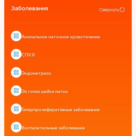
Заболевания
Свернуть
Аномальное маточное кровотечение
СПКЯ
Эндометриоз
Эктопия шейки матки
Гиперпролиферативные заболевания
Воспалительные заболевания