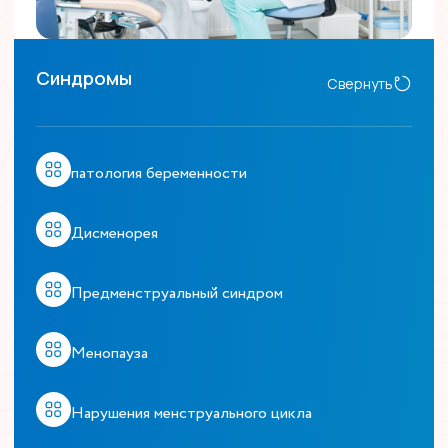
Синдромы
Свернуть
патология беременности
Дисменорея
Предменструальный синдром
Менопауза
Нарушения менструального цикла