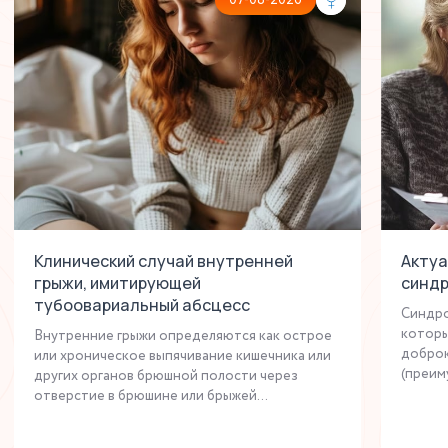
07-08-2026
Клинический случай внутренней
Актуа
грыжи, имитирующей
синдр
тубоовариальный абсцесс
Синдро
которы
Внутренние грыжи определяются как острое
доброк
или хроническое выпячивание кишечника или
(преим
других органов брюшной полости через
отверстие в брюшине или брыжей...