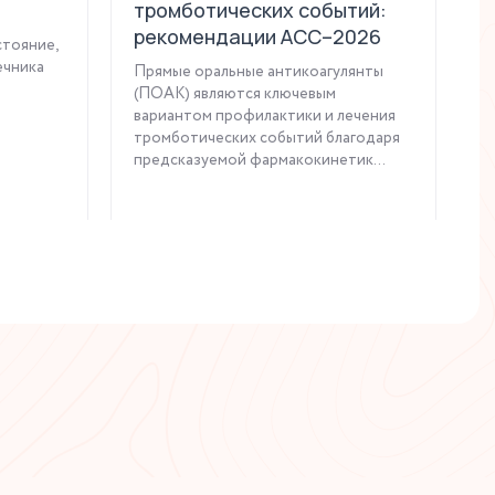
тромботических событий:
к
рекомендации ACC–2026
стояние,
Н
ечника
—
Прямые оральные антикоагулянты
м
(ПОАК) являются ключевым
о
вариантом профилактики и лечения
п
тромботических событий благодаря
пр
предсказуемой фармакокинетик...
Читать статью