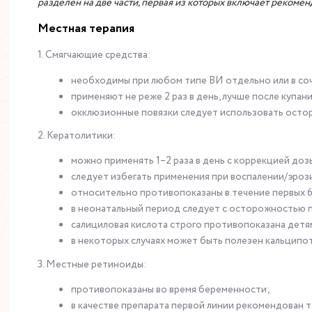
разделен на две части, первая из которых включает рекоме
Местная терапия
1. Смягчающие средства:
необходимы при любом типе ВИ отдельно или в соч
применяют не реже 2 раз в день, лучше после купани
окклюзионные повязки следует использовать остор
2. Кератолитики:
можно применять 1–2 раза в день с коррекцией доз
следует избегать применения при воспалении/эрозия
относительно противопоказаны в течение первых 6
в неонатальный период следует с осторожностью п
салициловая кислота строго противопоказана детям
в некоторых случаях может быть полезен кальципо
3. Местные ретиноиды:
противопоказаны во время беременности;
в качестве препарата первой линии рекомендован 