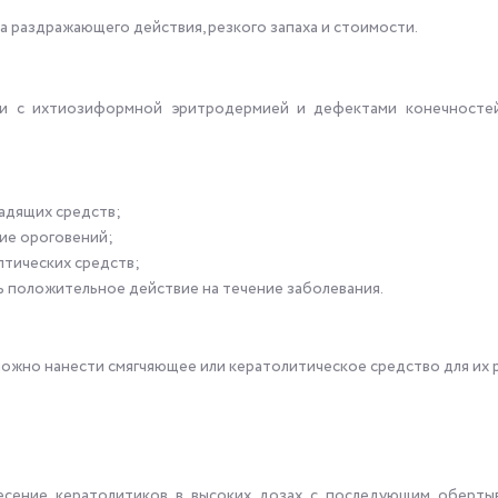
 раздражающего действия, резкого запаха и стоимости.
ии с ихтиозиформной эритродермией и дефектами конечностей
щадящих средств;
ние ороговений;
тических средств;
 положительное действие на течение заболевания.
можно нанести смягчяющее или кератолитическое средство для их 
сение кератолитиков в высоких дозах с последующим оберты