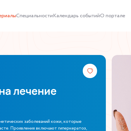
ериалы
Специальности
Календарь событий
О портале
на лечение
енетических заболеваний кожи, которые
асте. Проявления включают гиперкератоз,