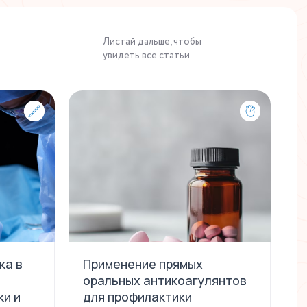
Листай дальше, чтобы
увидеть все статьи
ка в
Применение прямых
Н
оральных антикоагулянтов
п
ки и
для профилактики
д