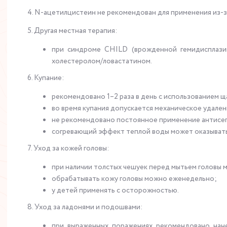
4.
N
-ацетилцистеин не рекомендован для применения из-за
5. Другая местная терапия:
при синдроме
CHILD
(врожденной гемидисплаз
холестеролом/ловастатином.
6. Купание:
рекомендовано 1–2 раза в день с использованием 
во время купания допускается механическое удале
не рекомендовано постоянное применение антисеп
согревающий эффект теплой воды может оказывать
7. Уход за кожей головы:
при наличии толстых чешуек перед мытьем головы 
обрабатывать кожу головы можно еженедельно;
у детей применять с осторожностью.
8. Уход за ладонями и подошвами:
при выраженных поражениях рекомендовано нане