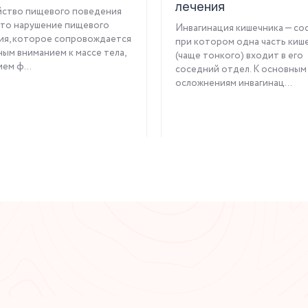
лечения
йство пищевого поведения
это нарушение пищевого
Инвагинация кишечника — со
ия, которое сопровождается
при котором одна часть киш
ым вниманием к массе тела,
(чаще тонкого) входит в его
ем ф...
соседний отдел. К основным
осложнениям инвагинац...
Читать статью
Читать статью