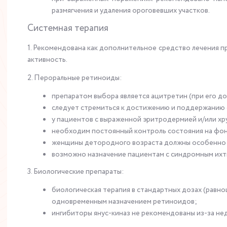
размягчения и удаления ороговевших участков.
Системная терапия
1. Рекомендована как дополнительное средство лечения п
активность.
2. Пероральные ретиноиды:
препаратом выбора является ацитретин (при его дос
следует стремиться к достижению и поддержанию о
у пациентов с выраженной эритродермией и/или х
необходим постоянный контроль состояния на фон
женщины детородного возраста должны особенно т
возможно назначение пациентам с синдромным их
3. Биологические препараты:
биологическая терапия в стандартных дозах (равн
одновременным назначением ретиноидов;
ингибиторы янус-киназ не рекомендованы из-за не