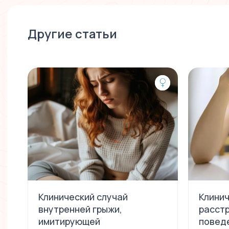
Другие статьи
Клинический случай
Клини
внутренней грыжи,
расст
имитирующей
повед