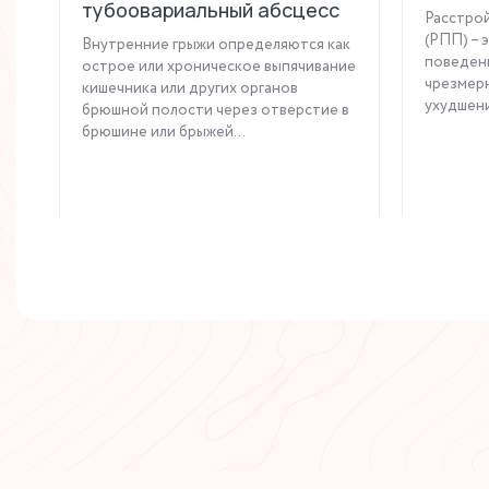
тубоовариальный абсцесс
Расстро
(РПП) – 
Внутренние грыжи определяются как
поведен
острое или хроническое выпячивание
чрезмерн
кишечника или других органов
ухудшени
брюшной полости через отверстие в
брюшине или брыжей...
Читать статью