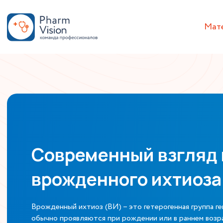
Мат
Современный взгляд 
врожденного ихтиоза
Врожденный ихтиоз (ВИ) – это гетерогенная группа г
обычно проявляются при рождении или в раннем возр