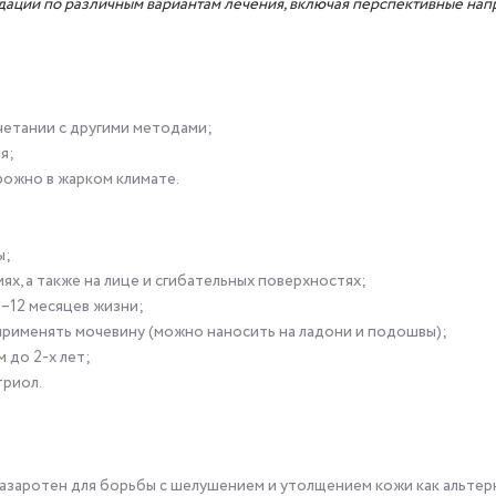
ндации по различным вариантам лечения, включая перспективные нап
етании с другими методами;
я;
ожно в жарком климате.
ы;
х, а также на лице и сгибательных поверхностях;
–12 месяцев жизни;
рименять мочевину (можно наносить на ладони и подошвы);
 до 2-х лет;
триол.
тазаротен для борьбы с шелушением и утолщением кожи как альтер