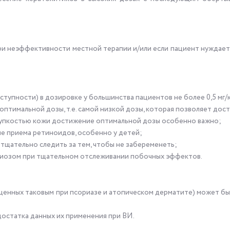
ри неэффективности местной терапии и/или если пациент нуждает
тупности) в дозировке у большинства пациентов не более 0,5 мг/кг
птимальной дозы, т.е. самой низкой дозы, которая позволяет дос
рупкостью кожи достижение оптимальной дозы особенно важно;
е приема ретиноидов, особенно у детей;
щательно следить за тем, чтобы не забеременеть;
тиозом при тщательном отслеживании побочных эффектов.
оценных таковым при псориазе и атопическом дерматите) может б
достатка данных их применения при ВИ.