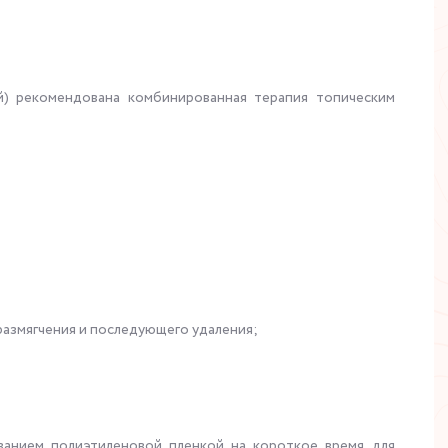
) рекомендована комбинированная терапия топическим
размягчения и последующего удаления;
ванием полиэтиленовой пленкой на короткое время для