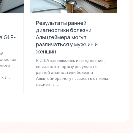
Результаты ранней
К
диагностики болезни
б
в GLP-
Альцгеймера могут
п
различаться у мужчин и
и
женщин
д
ый
гонистов
В США завершилось исследование,
В
бного
согласно которому результаты
P
ранней диагностики болезни
р
 э...
Альцгеймера могут зависеть от пола
к
пациента. ...
б
Читать статью