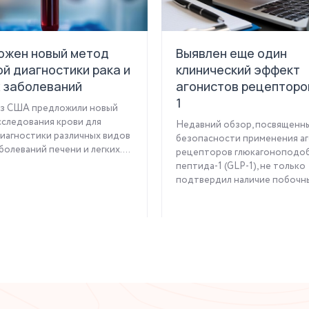
ожен новый метод
Выявлен еще один
й диагностики рака и
клинический эффект
х заболеваний
агонистов рецепторо
1
из США предложили новый
следования крови для
Недавний обзор, посвященн
иагностики различных видов
безопасности применения а
болеваний печени и легких....
рецепторов глюкагоноподо
пептида-1 (GLP-1), не только
подтвердил наличие побочных
Читать статью
Читать статью