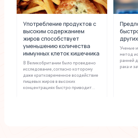
Употребление продуктов с
Предл
высоким содержанием
быстро
жиров способствует
други
уменьшению количества
Ученые 
иммунных клеток кишечника
метод ис
ранней д
В Великобритании было проведено
рака и за
исследование, согласно которому
даже кратковременное воздействие
пищевых жиров в высоких
концентрациях быстро приводит...
Читать статью