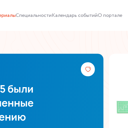
ериалы
Специальности
Календарь событий
О портале
25 были
ленные
чению