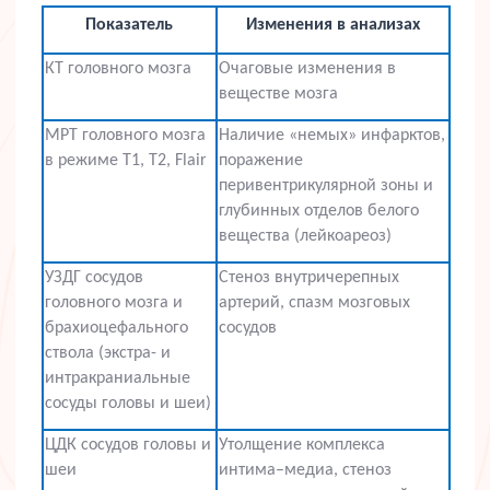
Показатель
Изменения в анализах
КТ головного мозга
Очаговые изменения в
веществе мозга
МРТ головного мозга
Наличие «немых» инфарктов,
в режиме Т1, Т2, Flair
поражение
перивентрикулярной зоны и
глубинных отделов белого
вещества (лейкоареоз)
УЗДГ сосудов
Стеноз внутричерепных
головного мозга и
артерий, спазм мозговых
брахиоцефального
сосудов
ствола (экстра- и
интракраниальные
сосуды головы и шеи)
ЦДК сосудов головы и
Утолщение комплекса
шеи
интима–медиа, стеноз