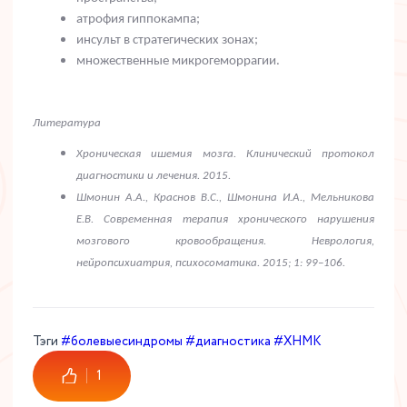
атрофия гиппокампа;
инсульт в стратегических зонах;
множественные микрогеморрагии.
Литература
Хроническая ишемия мозга. Клинический протокол
диагностики и лечения. 2015.
Шмонин А.А., Краснов В.С., Шмонина И.А., Мельникова
Е.В. Современная терапия хронического нарушения
мозгового кровообращения. Неврология,
нейропсихиатрия, психосоматика. 2015; 1: 99–106.
Тэги
#болевыесиндромы
#диагностика
#ХНМК
1