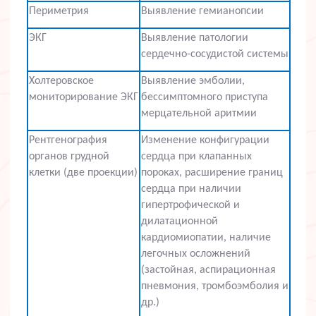
Периметрия
Выявление гемианопсии
ЭКГ
Выявление патологии
сердечно-сосудистой системы
Холтеровское
Выявление эмболии,
мониторирование ЭКГ
бессимптомного приступа
мерцательной аритмии
Рентгенография
Изменение конфигурации
органов грудной
сердца при клапанных
клетки (две проекции)
пороках, расширение границ
сердца при наличии
гипертрофической и
дилатационной
кардиомиопатии, наличие
легочных осложнений
(застойная, аспирационная
пневмония, тромбоэмболия и
др.)