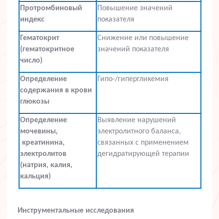
Протромбиновый
Повышение значений
индекс
показателя
Гематокрит
Снижение или повышение
(гематокритное
значений показателя
число)
Определение
Гипо-/гипергликемия
содержания в крови
глюкозы
Определение
Выявление нарушений
мочевины,
электролитного баланса,
креатинина,
связанных с применением
электролитов
дегидратирующей терапии
(натрия, калия,
кальция)
Инструментальные исследования