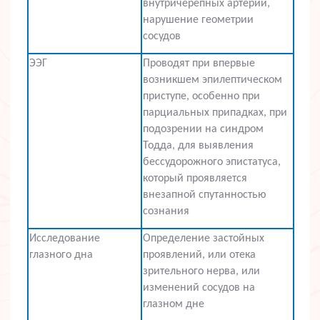
внутричерепных артерий,
нарушение геометрии
сосудов
ЭЭГ
Проводят при впервые
возникшем эпилептическом
приступе, особенно при
парциальных припадках, при
подозрении на синдром
Тодда, для выявления
бессудорожного эпистатуса,
который проявляется
внезапной спутанностью
сознания
Исследование
Определение застойных
глазного дна
проявлений, или отека
зрительного нерва, или
изменений сосудов на
глазном дне