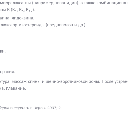
иорелаксанты (например, тизанидин), а также комбинации ана
пы В (В
, В
, В
).
1
6
12
аина, лидокаина.
люкокортикостероиды (преднизолон и др.).
ки.
терапия
.
ьтура, массаж спины и шейно-воротниковой зоны. После устра
а, плавание.
ная невралгия. Нервы. 2007; 2.