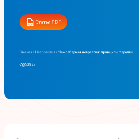
Статья PDF
Главная
Неврология
Межреберная невралгия: принципы терапии
2827