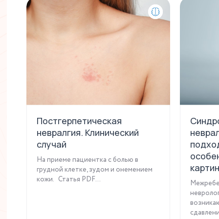
Постгерпетическая
Синдр
невралгия. Клинический
неврал
случай
подход
особе
На приеме пациентка с болью в
карти
грудной клетке, зудом и онемением
кожи. Статья PDF...
Межребер
невролог
возникаю
сдавлени