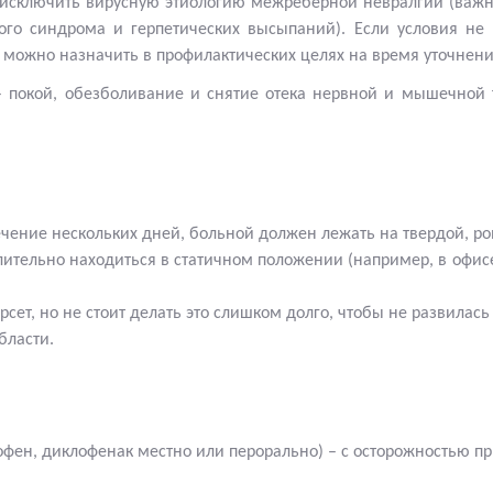
 исключить вирусную этиологию межреберной невралгии (важн
вого синдрома и герпетических высыпаний). Если условия н
 можно назначить в профилактических целях на время уточнени
покой, обезболивание и снятие отека нервной и мышечной тк
чение нескольких дней, больной должен лежать на твердой, ро
длительно находиться в статичном положении (например, в офи
рсет, но не стоит делать это слишком долго, чтобы не развилас
бласти.
фен, диклофенак местно или перорально) – с осторожностью пр