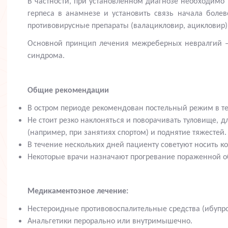
В частности, при установленном диагнозе необходимо
герпеса в анамнезе и установить связь начала боле
противовирусные препараты (валацикловир, ацикловир)
Основной принцип лечения межреберных невралгий – 
синдрома.
Общие рекомендации
В остром периоде рекомендован постельный режим в те
Не стоит резко наклоняться и поворачивать туловище, 
(например, при занятиях спортом) и поднятие тяжестей.
В течение нескольких дней пациенту советуют носить ко
Некоторые врачи назначают прогревание пораженной о
Медикаментозное лечение:
Нестероидные противовоспалительные средства (ибупро
Анальгетики перорально или внутримышечно.