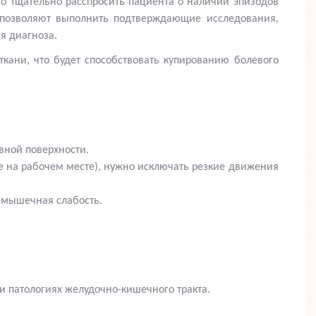
о тщательно расспросить пациента о наличии эпизодов
е позволяют выполнить подтверждающие исследования,
я диагноза.
ани, что будет способствовать купированию болевого
вной поверхности.
се на рабочем месте), нужно исключать резкие движения
ь мышечная слабость.
и патологиях желудочно-кишечного тракта.