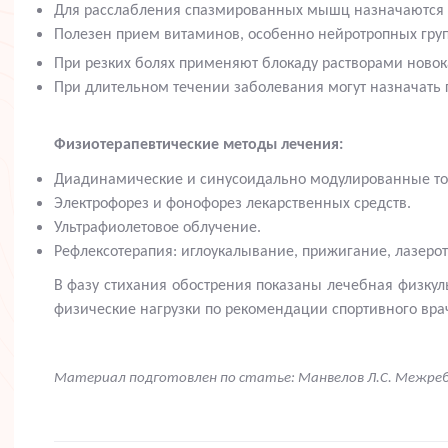
Для расслабления спазмированных мышц назначаются м
Полезен прием витаминов, особенно нейротропных груп
При резких болях применяют блокаду растворами новок
При длительном течении заболевания могут назначать г
Физиотерапевтические методы лечения:
Диадинамические и синусоидально модулированные то
Электрофорез и фонофорез лекарственных средств.
Ультрафиолетовое облучение
.
Рефлексотерапия: иглоукалывание, прижигание, лазеро
В фазу стихания обострения показаны лечебная физкул
физические нагрузки по рекомендации спортивного врач
Материал подготовлен по статье: Манвелов Л.С. Межребер