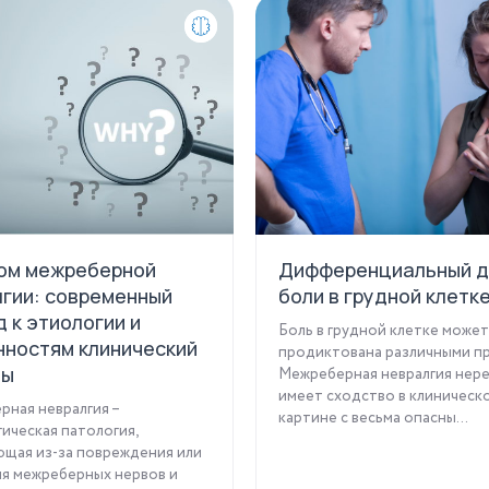
ом межреберной
Дифференциальный д
гии: современный
боли в грудной клетк
 к этиологии и
Боль в грудной клетке может
нностям клинический
продиктована различными пр
ны
Межреберная невралгия нер
имеет сходство в клиническ
ная невралгия –
картине с весьма опасны...
ическая патология,
щая из-за повреждения или
я межреберных нервов и