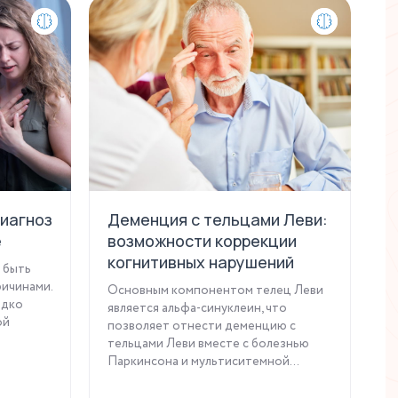
иагноз
Деменция с тельцами Леви:
П
е
возможности коррекции
Р
когнитивных нарушений
с
 быть
ичинами.
Основным компонентом телец Леви
Б
едко
является альфа-синуклеин, что
в 
ой
позволяет отнести деменцию с
тельцами Леви вместе с болезнью
Паркинсона и мультиситемной...