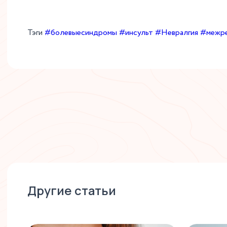
Тэги
#болевыесиндромы
#инсульт
#Невралгия
#межре
Другие статьи