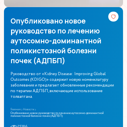
Опубликовано новое
руководство по лечению
аутосомно-доминантной
поликистозной болезни
почек (АДПБП)
Руководство от «Kidney Disease: Improving Global
Outcomes (KDIGO)» содержит новую номенклатуру
заболевания и предлагает обновленные рекомендации
по терапии АДПБП, включающие использование
толваптана.
Главная
Новости
Опубликовано новое руководство по лечению аутосомно-доминантной
поликистозной болезни почек (АДПБП)
25386