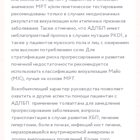
анамнезом. МРТ и/или генетическое тестирование
рекомендованы только в случаях неоднозначных
результатов визуализации или атипичных признаков
заболевания. Также отмечено, что АДПБП имеет
неблагоприятный прогноз в случаях мутации PKD1, а
также у пациентов мужского пола и лиц с ожирением
или высоким потреблением соли. Для
стратификации риска прогрессирования и развития
почечной недостаточности рекомендуется
использовать классификацию визуализации Майо
(MIC), лучше на основе МРТ.
Всеобъемлющий характер руководства позволяет
охватить и другие аспекты помощи пациентам с
АДПБП: применение толваптана для замедления
прогрессирования заболевания, вопросы
трансплантации в случае развития ХБП, лечение
гипертонии, боли в почках, инфекций кист печени,
неразорвавшейся внутричерепной аневризмы и
других внепочечных проявлений. Кроме того,