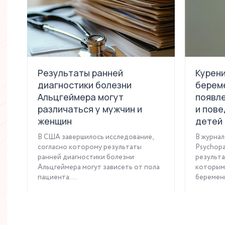
Результаты ранней
Курени
диагностики болезни
береме
Альцгеймера могут
появл
различаться у мужчин и
и пове
женщин
детей
В США завершилось исследование,
В журнал
согласно которому результаты
Psychopa
ранней диагностики болезни
результа
Альцгеймера могут зависеть от пола
которым 
пациента. ...
беременн
Читать статью