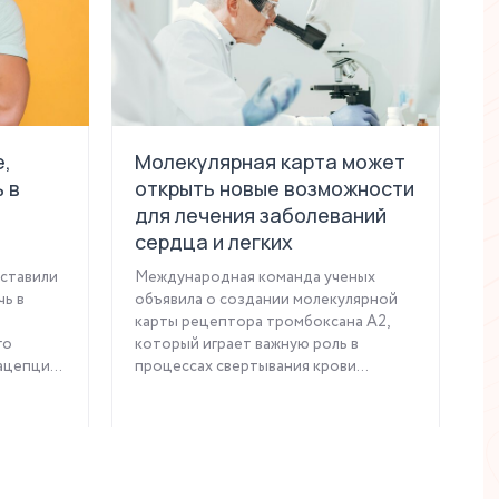
,
Молекулярная карта может
В
 в
открыть новые возможности
с
для лечения заболеваний
в
сердца и легких
к
ставили
Международная команда ученых
И
чь в
объявила о создании молекулярной
ч
карты рецептора тромбоксана А2,
ж
го
который играет важную роль в
у
цепци...
процессах свертывания крови...
г
Читать статью