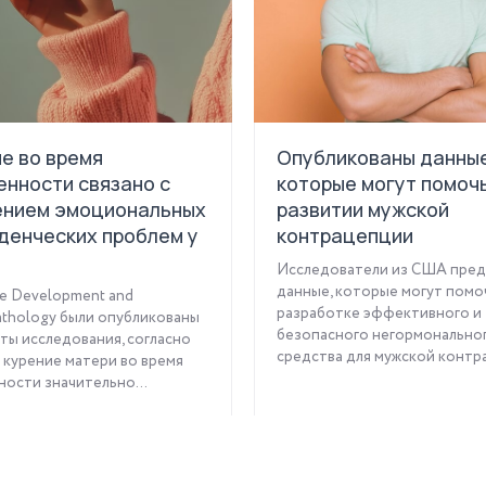
е во время
Опубликованы данные
нности связано с
которые могут помочь
ением эмоциональных
развитии мужской
денческих проблем у
контрацепции
Исследователи из США пред
данные, которые могут помо
е Development and
разработке эффективного и
thology были опубликованы
безопасного негормонально
ты исследования, согласно
средства для мужской контра
курение матери во время
ости значительно...
Читать статью
Читать статью