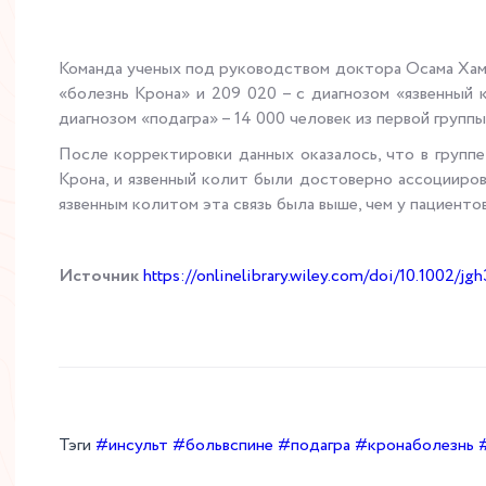
Команда ученых под руководством доктора Осама Хам
«болезнь Крона» и 209 020 – с диагнозом «язвенный
диагнозом «подагра» – 14 000 человек из первой групп
После корректировки данных оказалось, что в группе 
Крона, и язвенный колит были достоверно ассоцииров
язвенным колитом эта связь была выше, чем у пациент
Источник
https://onlinelibrary.wiley.com/doi/10.1002/jg
Тэги
#инсульт
#больвспине
#подагра
#кронаболезнь