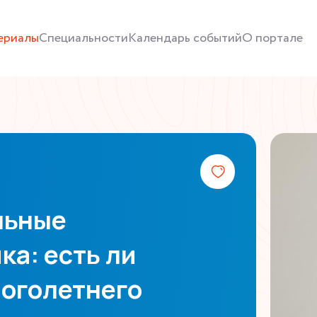
ериалы
Специальности
Календарь событий
О портале
льные
ка: есть ли
ноголетнего