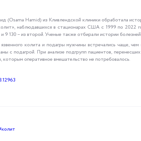
ид (Osama Hamid) из Кливлендской клиники обработала истор
 колит», наблюдавшихся в стационарах США с 1999 по 2022 г
ы и 9 130 – из второй. Ученые также отбирали истории болезне
язвенного колита и подагры мужчины встречались чаще, чем 
аны с подагрой. При анализе подгрупп пациентов, перенесших
ов, которым оперативное вмешательство не потребовалось.
h3.12963
#колит