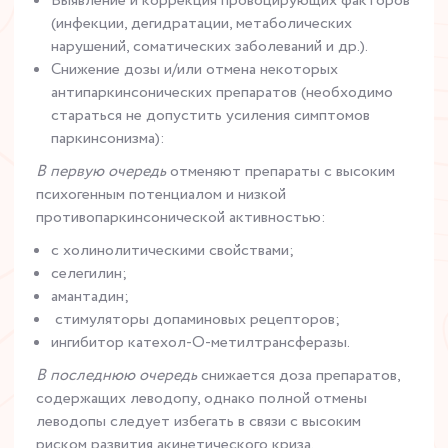
Выявление и коррекция провоцирующих факторов
(инфекции, дегидратации, метаболических
нарушений, соматических заболеваний и др.).
Снижение дозы и/или отмена некоторых
антипаркинсонических препаратов (необходимо
стараться не допустить усиления симптомов
паркинсонизма):
В первую очередь
отменяют препараты с высоким
психогенным потенциалом и низкой
противопаркинсонической активностью:
с холинолитическими свойствами;
селегилин;
амантадин;
стимуляторы допаминовых рецепторов;
ингибитор катехол-О-метилтрансферазы.
В последнюю очередь
снижается доза препаратов,
содержащих леводопу, однако полной отмены
леводопы следует избегать в связи с высоким
риском развития акинетического криза.