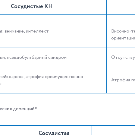
Сосудистые КН
: внимание, интеллект
Височно-те
ориентация
ки, псевдобульбарный синдром
Отсутств
лейкоареоз, атрофия преимущественно
Атрофия ги
в
еских деменций*
Сосудистая