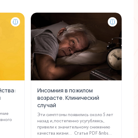
йства:
Инсомния в пожилом
К
и
возрасте. Клинический
Э
случай
ф
ичие
Эти симптомы появились около 5 лет
К
ивного
назад и, постепенно усугубляясь,
с
привели к значительному снижению
р
качества жизни... Статья PDF &nbs...
с