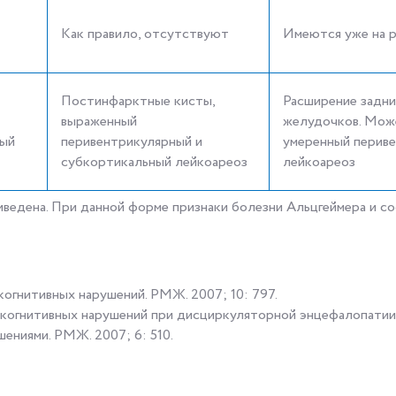
Как правило, отсутствуют
Имеются уже на р
Постинфарктные кисты,
Расширение задни
выраженный
желудочков. Мож
ный
перивентрикулярный и
умеренный перив
субкортикальный лейкоареоз
лейкоареоз
иведена. При данной форме признаки болезни Альцгеймера и 
 когнитивных нарушений. РМЖ. 2007; 10: 797.
 когнитивных нарушений при дисциркуляторной энцефалопатии. 
шениями. РМЖ. 2007; 6: 510.