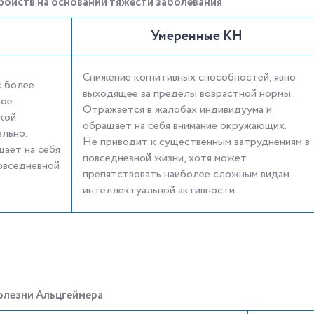
ойств на основании тяжести заболевания
Умеренные КН
Снижение когнитивных способностей, явно
с более
выходящее за пределы возрастной нормы.
рое
Отражается в жалобах индивидуума и
кой
обращает на себя внимание окружающих.
ельно.
Не приводит к существенным затруднениям в
щает на себя
повседневной жизни, хотя может
овседневной
препятствовать наиболее сложным видам
интеллектуальной активности
олезни Альцгеймера