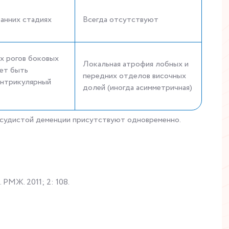
анних стадиях
Всегда отсутствуют
х рогов боковых
Локальная атрофия лобных и
ет быть
передних отделов височных
ентрикулярный
долей (иногда асимметричная)
сосудистой деменции присутствуют одновременно.
РМЖ. 2011; 2: 108.