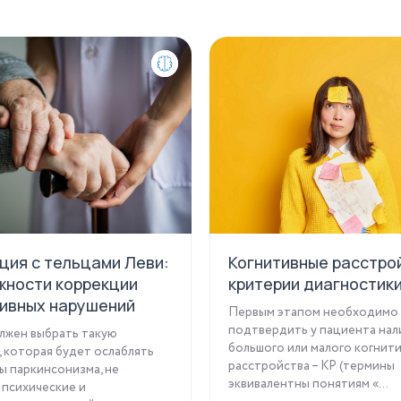
ция с тельцами Леви:
Когнитивные расстро
жности коррекции
критерии диагностик
тивных нарушений
Первым этапом необходимо
подтвердить у пациента нал
лжен выбрать такую
большого или малого когнит
 которая будет ослаблять
расстройства – КР (термины
 паркинсонизма, не
эквивалентны понятиям «...
 психические и