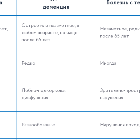
а
Болезнь с т
деменция
Острое или незаметное, в
лет,
Незаметное, редк
любом возрасте, но чаще
после 65 лет
после 65 лет
Редко
Иногда
Лобно-подкорковая
Зрительно-прост
дисфункция
нарушения
Разнообразные
Нарушения походк