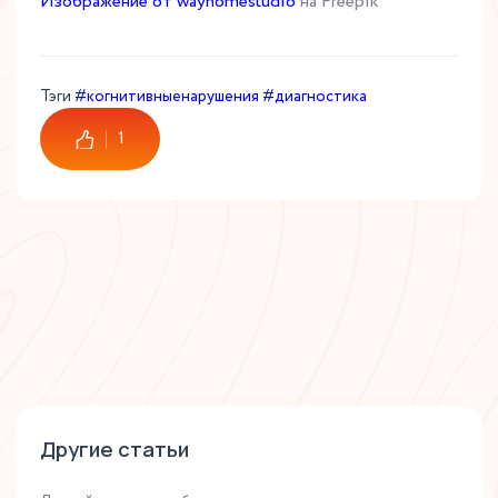
Изображение от wayhomestudio
на Freepik
Тэги
#когнитивныенарушения
#диагностика
1
Другие статьи