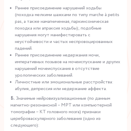
Раннее присоединение нарушений ходьбы
(походка мелкими шажками по типу marche à petits
pas, а также намагниченная, паркинсоническая
походка или апраксия ходьбы); подобные
нарушения могут манифестировать с
неустойчивости и частых неспровоцированных
падений.
Раннее присоединение недержания мочи,
императивных позывов на мочеиспускание и других
нарушений мочеиспускания в отсутствие
урологических заболеваний.
Личностные или эмоциональные расстройства:
абулия, депрессия или недержание аффекта.
Б.
Значимые нейровизуализационные (по данным
магнитно-резонансной – МРТ или компьютерной
томографии – КТ головного мозга) признаки
цереброваскулярного заболевания (одно из
следующего):